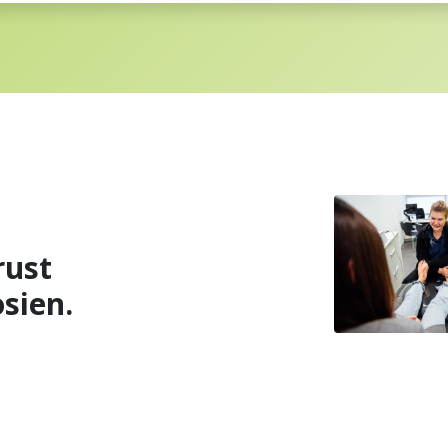
rust
sien.