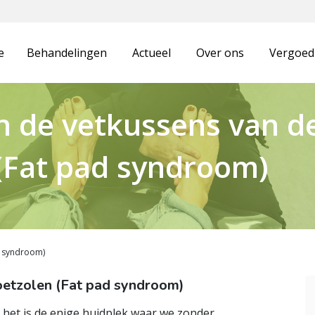
e
Behandelingen
Actueel
Over ons
Vergoedi
n de vetkussens van d
(Fat pad syndroom)
d syndroom)
oetzolen (Fat pad syndroom)
 het is de enige huidplek waar we zonder