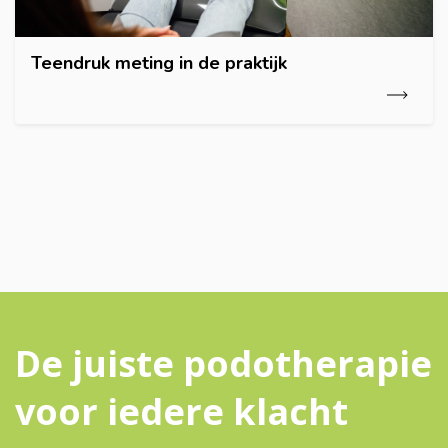
Teendruk meting in de praktijk
De juiste podotherapie
voor iedere klacht