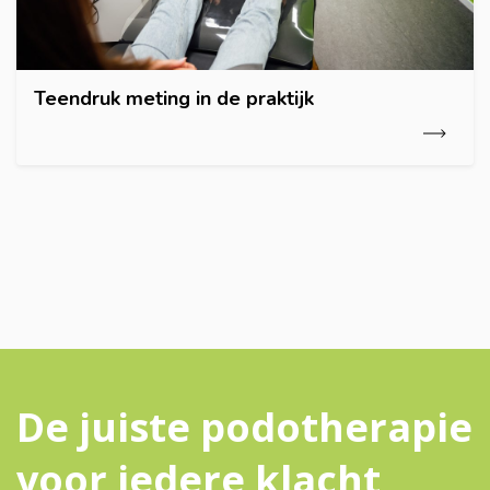
Teendruk meting in de praktijk
De juiste podotherapie
voor iedere klacht