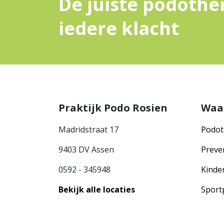
De juiste podothe
iedere klacht
Praktijk Podo Rosien
Waa
Madridstraat 17
Podot
9403 DV Assen
Preve
0592 - 345948
Kinde
Bekijk alle locaties
Sport