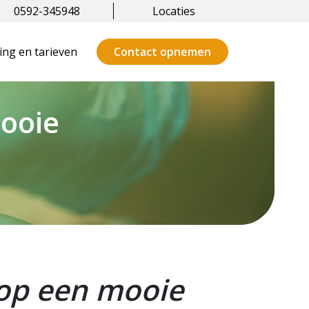
0592-345948
Locaties
ng en tarieven
Contact opnemen
mooie
 op een mooie