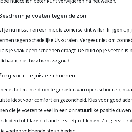
dode huidcellen beter kunt verwijderen na het weken.
Bescherm je voeten tegen de zon
 je nu misschien een mooie zomerse tint willen krijgen op je
ermen tegen schadelijke Uv-stralen. Vergeet niet om zonne
 als je vaak open schoenen draagt. De huid op je voeten is 
e lichaam, dus bescherm ze goed.
Zorg voor de juiste schoenen
mer is het moment om te genieten van open schoenen, maar 
juiste kiest voor comfort en gezondheid. Kies voor goed ade
nen die je voeten te veel in een onnatuurlijke positie duwe
n leiden tot blaren of andere voetproblemen. Zorg ervoor d
 je voeten voldoende steun bieden.