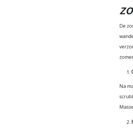
z
De zo
wandel
verzor
zomer,
Na ma
scrubb
Masse