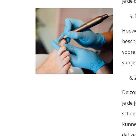
je de 
Hoewel
besch
vooral
van j
De zo
je de 
schoe
kunne
dat ze