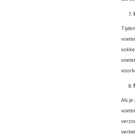
Tijde
voeten
sokke
voete
voork
Als je
voeten
verzo
verbet