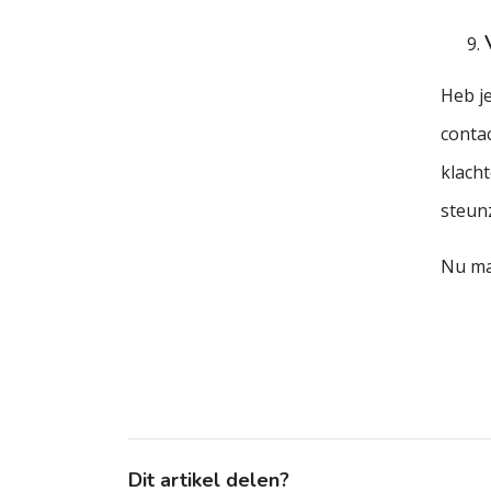
Heb j
conta
klach
steun
Nu ma
Dit artikel delen?