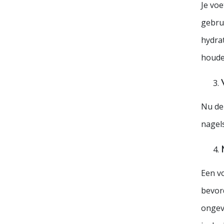
Je vo
gebru
hydra
houden
Nu de 
nagels
Een vo
bevord
ongev